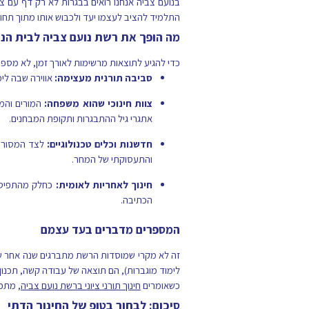
בנועם צביה אנחנו רואים בבגרות לא רק דף עם צי
התלמיד להציב לעצמו יעד ולכבוש אותו מתוך תחו
מה הופך את רשת נועם צביה לבית הנכ
כדי להגיע לתוצאות מרשימות לאורך זמן, לא מספ
סביבה תורנית מעצימה:
אווירה שבה לי
צוות חינוכי שהוא משפחה:
המורים והמח
אתגרי גיל ההתבגרות ותקופת המבחנים.
חדשנות וכלים טכנולוגיים:
לצד המסורת,
והתעסוקתי של המחר.
חינוך לאחריות לאומית:
כחלק מהתפיסה 
הכתיבה.
המספרים מדברים בעד עצמם
זה לא מקרי שמוסדות הרשת מתברגים שנה אחר שנה 
לימוד מוגברות), הם תוצאה של עבודה קשה, תכנון פ
כשאומרים
חינוך תורני ציוני ברשת נועם צביה
, מתכו
סיכום: לבחור בטופ של החינוך הדתי