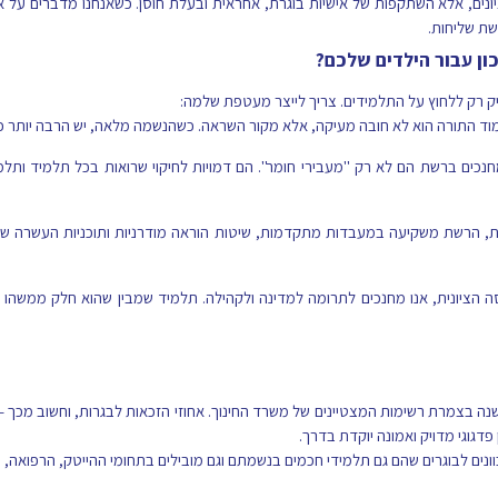
ונים, אלא השתקפות של אישיות בוגרת, אחראית ובעלת חוסן. כשאנחנו מדברים על אח
שת שליחות.
ון עבור הילדים שלכם?
יק רק ללחוץ על התלמידים. צריך לייצר מעטפת שלמה:
מוד התורה הוא לא חובה מעיקה, אלא מקור השראה. כשהנשמה מלאה, יש הרבה יותר כו
נכים ברשת הם לא רק "מעבירי חומר". הם דמויות לחיקוי שרואות בכל תלמיד ותלמיד
 הרשת משקיעה במעבדות מתקדמות, שיטות הוראה מודרניות ותוכניות העשרה שנו
הציונית, אנו מחנכים לתרומה למדינה ולקהילה. תלמיד שמבין שהוא חלק ממשהו גדו
בצמרת רשימות המצטיינים של משרד החינוך. אחוזי הזכאות לבגרות, וחשוב מכך – א
דגוגי מדויק ואמונה יוקדת בדרך.
ונים לבוגרים שהם גם תלמידי חכמים בנשמתם וגם מובילים בתחומי ההייטק, הרפואה, 