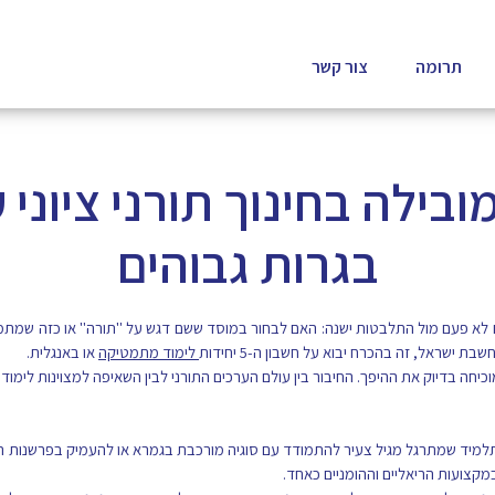
תרומה
צור קשר
ילה בחינוך תורני ציוני 
בגרות גבוהים
ם לא פעם מול התלבטות ישנה: האם לבחור במוסד ששם דגש על "תורה" או כזה שמתמ
שראל, זה בהכרח יבוא על חשבון ה-5 יחידות
לימוד מתמטיקה
או באנגלית.
יחה בדיוק את ההיפך. החיבור בין עולם הערכים התורני לבין השאיפה למצוינות לימו
מיד שמתרגל מגיל צעיר להתמודד עם סוגיה מורכבת בגמרא או להעמיק בפרשנות המקר
מקצועות הריאליים וההומניים כאחד.