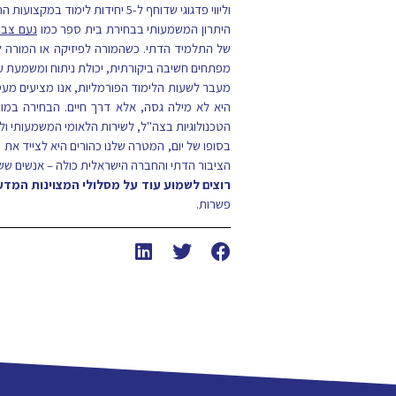
וליווי פדגוגי שדוחף ל-5 יחידות לימוד במקצועות הריאליים, מבלי לוותר על דקה אחת של עומק רוחני או חינוך למידות.
היתרון המשמעותי בבחירת בית ספר כמו
נעם צבי
של התלמיד הדתי. כשהמורה לפיזיקה או המורה 
מפתחים חשיבה ביקורתית, יכולת ניתוח ומשמעת עצמ
מעבר לשעות הלימוד הפורמליות, אנו מציעים מע
היא לא מילה גסה, אלא דרך חיים. הבחירה במוס
הטכנולוגיות בצה"ל, לשירות הלאומי המשמעותי ו
בסופו של יום, המטרה שלנו כהורים היא לצייד את 
הציבור הדתי והחברה הישראלית כולה – אנשים ששו
רוצים לשמוע עוד על מסלולי המצוינות המדע
פשרות.