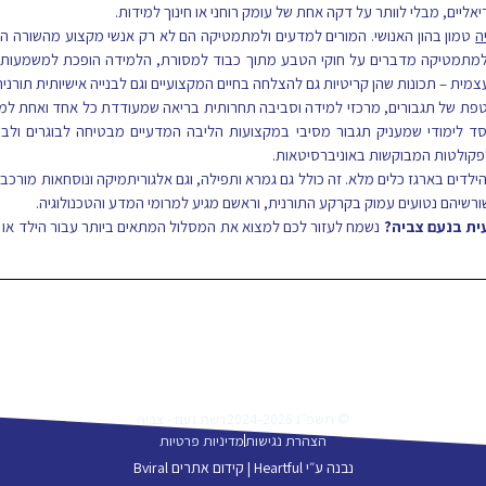
ה
טמון בהון האנושי. המורים למדעים ולמתמטיקה הם לא רק אנשי מקצוע מהשורה הר
למתמטיקה מדברים על חוקי הטבע מתוך כבוד למסורת, הלמידה הופכת למשמעותית י
ית – תכונות שהן קריטיות גם להצלחה בחיים המקצועיים וגם לבנייה אישיותית תורנית
טפת של תגבורים, מרכזי למידה וסביבה תחרותית בריאה שמעודדת כל אחד ואחת למצו
ד לימודי שמעניק תגבור מסיבי במקצועות הליבה המדעיים מבטיחה לבוגרים ולבוג
לפקולטות המבוקשות באוניברסיטאות.
הילדים בארגז כלים מלא. זה כולל גם גמרא ותפילה, וגם אלגוריתמיקה ונוסחאות מורכבו
רשיהם נטועים עמוק בקרקע התורנית, וראשם מגיע למרומי המדע והטכנולוגיה.
ית בנעם צביה?
נשמח לעזור לכם למצוא את המסלול המתאים ביותר עבור הילד או 
© תשפ״ג 2024-2026
רשת נעם - צביה
הצהרת נגישות
מדיניות פרטיות
נבנה ע״י Heartful |
קידום אתרים Bviral