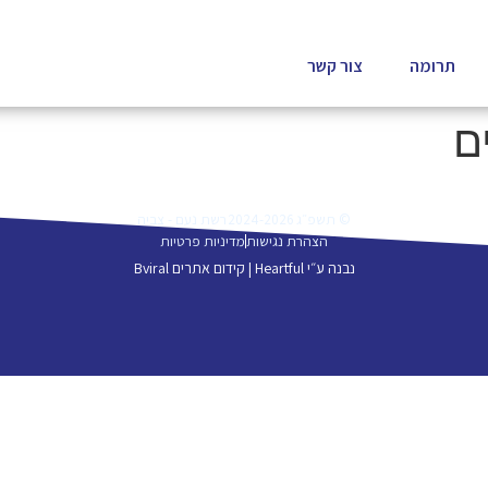
תרומה
צור קשר
ם
© תשפ״ג 2024-2026
רשת נעם - צביה
הצהרת נגישות
מדיניות פרטיות
נבנה ע״י Heartful |
קידום אתרים Bviral